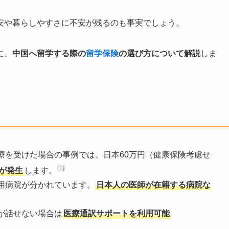
安や暮らしやすさに不安が残るのも事実でしょう。
に、
中国へ留学する際の
留学保険
の選び方について解説
しま
療を受けた場合の事例では、日本60万円（健康保険考慮せ
1
用が発生
します。
用病院が分かれています。
日本人の医師が在籍する病院な
が話せない場合は
医療通訳サポートを利用可能