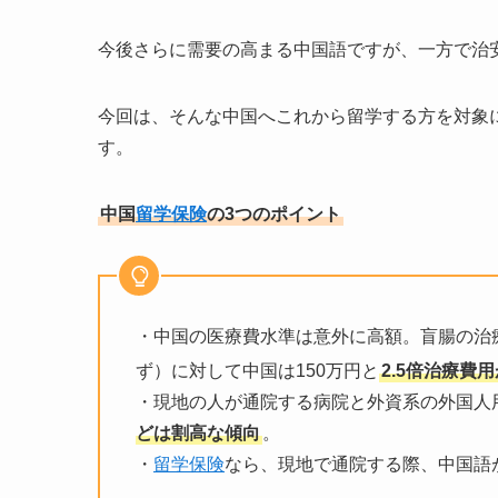
今後さらに需要の高まる中国語ですが、一方で治
今回は、そんな中国へこれから留学する方を対象
す。
中国
留学保険
の3つのポイント
・中国の医療費水準は意外に高額。盲腸の治
ず）に対して中国は150万円と
2.5倍治療費
・現地の人が通院する病院と外資系の外国人
どは割高な傾向
。
・
留学保険
なら、現地で通院する際、中国語