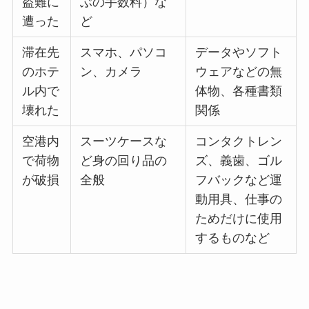
盗難に
ぶの手数料）な
遭った
ど
滞在先
スマホ、パソコ
データやソフト
のホテ
ン、カメラ
ウェアなどの無
ル内で
体物、各種書類
壊れた
関係
空港内
スーツケースな
コンタクトレン
で荷物
ど身の回り品の
ズ、
義歯、ゴル
が破損
全般
フバックなど運
動用具、仕事の
ためだけに使用
するもの
など