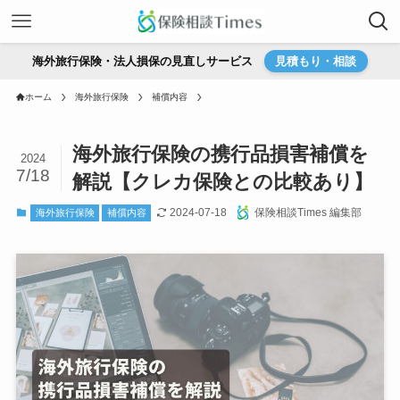
海外旅行保険・法人損保の見直しサービス
見積もり・相談
ホーム
海外旅行保険
補償内容
海外旅行保険の携行品損害補償を
2024
7/18
解説【クレカ保険との比較あり】
2024-07-18
保険相談Times 編集部
海外旅行保険
補償内容