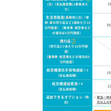
1
(注)（支払限度額/1事故あた
り）
生活用動産
(長期用)(注)（家
財･身の回り品など1個あたり10
5
万円限度）（乗車券･航空券など
の場合は5万円限度）
携行品
?
（携行品1つあたり10万円限
度）
（乗車券･航空券などの場合は5
万円限度）
航空機寄託手荷物遅延
※3
1
（支払限度額）
航空機遅延費用
※4
2
（支払限度額）
追加できるオプション
（特
緊急一時
月以上の
約）