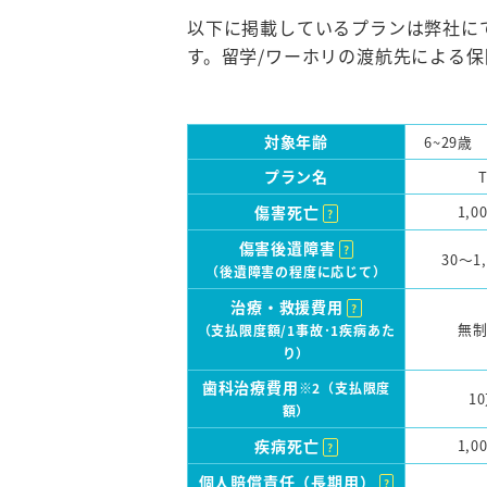
以下に掲載しているプランは弊社に
す。留学/ワーホリの渡航先による
対象年齢
6~29歳
プラン名
傷害死亡
1,0
?
傷害後遺障害
?
30～1
（後遺障害の程度に応じて）
治療・救援費用
?
無制
（支払限度額/1事故･1疾病あた
り）
歯科治療費用
※2（支払限度
1
額）
疾病死亡
1,0
?
個人賠償責任（長期用）
?