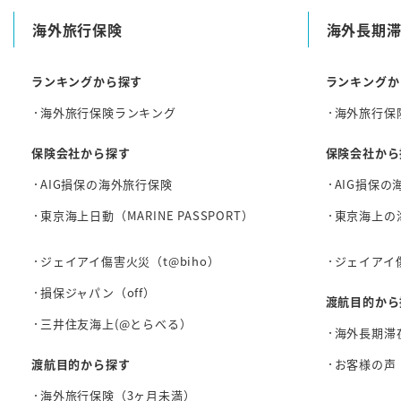
海外旅行保険
海外長期
ランキングから探す
ランキングか
海外旅行保険ランキング
海外旅行保
保険会社から探す
保険会社から
AIG損保の海外旅行保険
AIG損保の
東京海上日動（MARINE PASSPORT）
東京海上の
ジェイアイ傷害火災（t@biho）
ジェイアイ
損保ジャパン（off）
渡航目的から
三井住友海上(@とらべる）
海外長期滞
渡航目的から探す
お客様の声
海外旅行保険（3ヶ月未満）