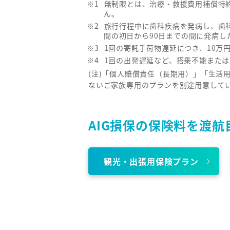
無制限とは、治療・救援費用補償特
ん。
旅行行程中に歯科疾病を発病し、歯
間の初日から90日までの間に発病し
1回の寄託手荷物遅延につき、10万
1回の出発遅延など、搭乗不能また
(注)「個人賠償責任（長期用）」「生活
ないご家族専用のプランを別途用意して
AIG損保の保険料を渡航
観光・出張用保険プラン