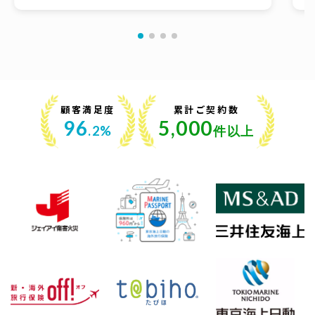
談できたのが良かったです。
ま
顧客満足度
累計ご契約数
96
5,000
.2%
件以上