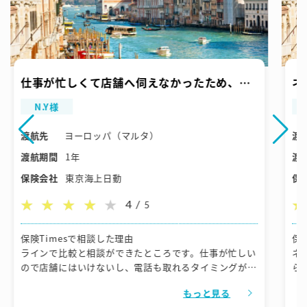
仕事が忙しくて店舗へ伺えなかったため、
ネ
LINEでのやり取りがありがたかったです。
る
N.Y様
渡航先
ヨーロッパ（マルタ）
渡
渡航期間
1年
渡
保険会社
東京海上日動
保
4 /
5
保険Timesで相談した理由
保
ラインで比較と相談ができたところです。仕事が忙しい
ネ
ので店舗にはいけないし、電話も取れるタイミングが限
ら
られていたので。その点ラインだとメールより気軽でい
の
もっと見る
つでも送ることができたので営業時間などを気にせず相
L