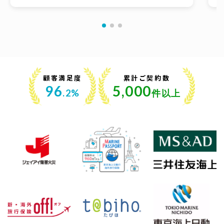
ったり2年契約となりとても高額になってしまったの
た
で、14ヶ月で申し込めるとのことで詳しく相談させても
らおうと思いました。
顧客満足度
累計ご契約数
96
5,000
.2%
件以上