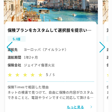
保険プランをカスタムして選択肢を提示いた
海
だけて助かりました。
談
S.I様
渡航先
ヨーロッパ（アイルランド）
渡
渡航期間
1年2ヶ月
渡
保険会社
ジェイアイ傷害火災
保
5 /
5
保険Timesで相談した理由
保
ネットの検索で見つけて、自由に保険の内容がカスタム
ま
できることと、電話やラインですぐに対応して頂けると
か
のことだったのでまずは相談してみようと思いました。
く
もっと見る
他の保険会社さんでは1年を超える場合は契約できなか
と