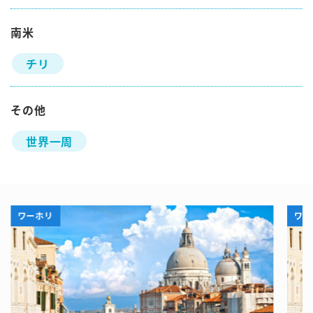
南米
チリ
その他
世界一周
ワーホリ
ワー