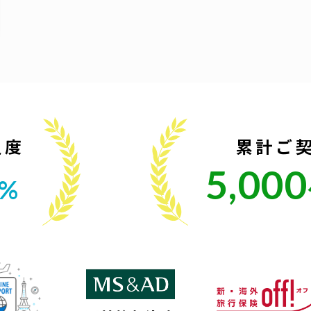
足度
累計ご
5,000
2%