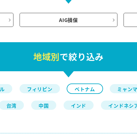
AIG損保
地域別
で絞り込み
ル
フィリピン
ベトナム
ミャン
台湾
中国
インド
インドネシ