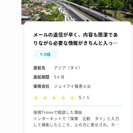
メールの返信が早く、内容も簡潔であ
りながら必要な情報がきちんと入って
いて、何度も聞き直す必要がなく良か
Y.O様
った。
渡航先
アジア（タイ）
渡航期間
5ヶ月
保険会社
ジェイアイ傷害火災
5 /
5
保険Timesで相談した理由
インターネットで「保険 比較 タイ」と入力
して検索したところ、上の方に表示され、ホー
ムページにも気になっていた「治療・救援費