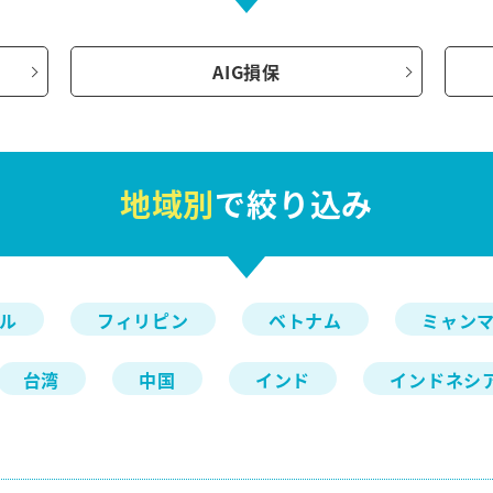
AIG損保
地域別
で絞り込み
ル
フィリピン
ベトナム
ミャン
台湾
中国
インド
インドネシ