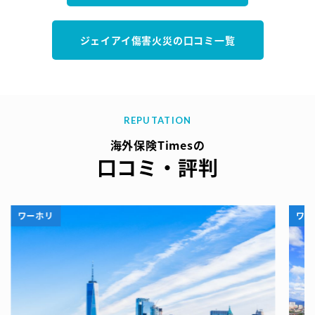
ジェイアイ傷害火災の口コミ一覧
REPUTATION
海外保険Timesの
口コミ・評判
ワーホリ
ワー