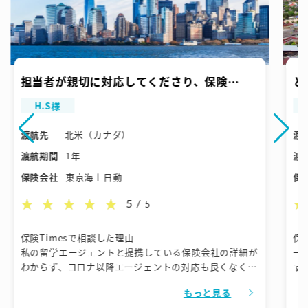
担当者が親切に対応してくださり、保険
と
Timesにしてよかったです。
も
H.S様
返
渡航先
北米（カナダ）
渡
渡航期間
1年
渡
保険会社
東京海上日動
保
5 /
5
保険Timesで相談した理由
保
私の留学エージェントと提携している保険会社の詳細が
一
わからず、コロナ以降エージェントの対応も良くなくな
す
り、ここでお世話になるには非常に不安だったので、フ
もっと見る
ィリピンとオーストラリアでこちらの保険会社を利用し