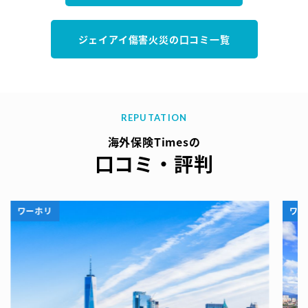
ジェイアイ傷害火災の口コミ一覧
REPUTATION
海外保険Timesの
口コミ・評判
ワーホリ
ワー