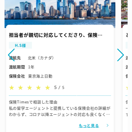
担当者が親切に対応してくださり、保険
と
Timesにしてよかったです。
も
H.S様
返
渡航先
北米（カナダ）
渡
渡航期間
1年
渡
保険会社
東京海上日動
保
5 /
5
保険Timesで相談した理由
保
私の留学エージェントと提携している保険会社の詳細が
一
わからず、コロナ以降エージェントの対応も良くなくな
す
り、ここでお世話になるには非常に不安だったので、フ
もっと見る
ィリピンとオーストラリアでこちらの保険会社を利用し