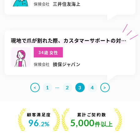
三井住友海上
保険会社
現地で爪が割れた際、カスタマーサポートの対応
がとても素早くで良かったです
34歳 女性
損保ジャパン
保険会社
…
<
1
2
3
4
>
顧客満足度
累計ご契約数
96
5,000
.2%
件以上