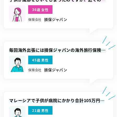
院を教えてくださり親身に対応いただけました
36歳 女性
損保ジャパン
保険会社
毎回海外出張には損保ジャパンの海外旅行保険を
使っています。申し込み手続きも簡単です。
45歳 男性
損保ジャパン
保険会社
マレーシアで子供が病院にかかり合計105万円の
治療費がかかりましたが、キャッシュレスで速や
21歳 男性
かに対応してくれました。