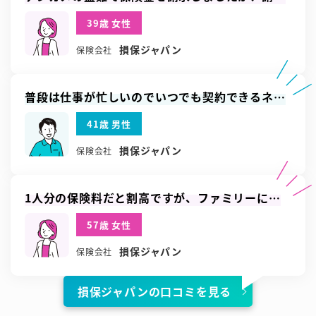
書など必要な書類を揃えて2～3週間ほど経った頃
39歳 女性
に入金が確認できました
損保ジャパン
保険会社
普段は仕事が忙しいのでいつでも契約できるネッ
ト契約が便利でした
41歳 男性
損保ジャパン
保険会社
1人分の保険料だと割高ですが、ファミリーにす
るとさらに割引が適用されます
57歳 女性
損保ジャパン
保険会社
損保ジャパンの口コミを見る