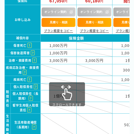
67,050
60,180
問合
保険料
円
円
オンライン契約
オンライン契約
オンライン
お申し込み
プラン概要をコピー
プラン概要をコピー
プラン概要
補償内容
保険金額
1,000万円
1,00
傷害死亡
?
1,000万円
1,00
傷害後遺障害
?
3,000万円
3,000万円
1億
治療・救援費用
?
疾病応急治療・ 救援費
300
用
?
1,00
疾病死亡
?
個人賠償責任
?
賠
個人賠償責任（長
1億円
1億
償
期用）
?
責
スクロールできます
任
留学生用個人賠償
責任
?
生
活
生活用動産補償
50万
用
（長期用）
?
動
産