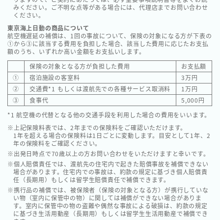
みください。ご不明な点等がある場合には、代理店までお問い合わせ
ください。
東京海上日動の商品について
航空機遅延の補償は、1回の事故について、保険の対象になる方が下表の
①から③に該当する費用を負担した場合、該当した費用に応じたお支払
額のうち、いずれか高い金額をお支払いします。
保険の対象となる方が負担した費用
お支払額
①
宿泊施設の客室料
3万円
②
交通費*1 もしくは渡航先での各種サービス取消料
1万円
③
食事代
5,000円
*1 航空機の代替となる他の交通手段を利用した場合の費用をいいます。
上記保険料表では、2年までの保険料をご確認いただけます。
1年を超える場合の保険料は1日ごとに変動します。目安として1年、2
年の保険料をご確認ください。
出発日時点で70歳以上の方お問い合わせをいただけますと幸いです。
個人賠償責任では、渡航先の住宅内で起きた賠償事故を補償できない
場合があります。住宅内での事故は、約款の規定に基づき個人賠償責
任（長期用）もしくは留学生賠償責任で補償できます。
携行品の補償では、被保険者（保険の対象となる方）が携行していな
い物（室内に保管中の物）に関しては補償ができない場合がありま
す。室内に保管中の物の盗難や偶然な事故による破損は、約款の規定
に基づき生活用動産（長期用）もしくは留学生生活用動産で補償でき