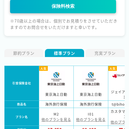
※70歳以上の場合は、個別でお見積りをさせていただき
ますのでお問合せをいただけますと幸いです。
節約プラン
標準プラン
充実プラン
人気
人気
引受保険会社
ジェイア
東京海上日動
東京海上日動
災
海外旅行保険
海外旅行保険
t@biho
商品名
カスタマ
M2
I01
ン
プラン名
他のプランを見る
他のプランを見る
他のプラ