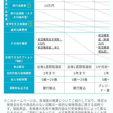
携
10万円
携行品損害
?
行
品
携行品損害（スマ
損
ホ対象外型）
害
留学生生活用動産
?
歯科治療費用
航空機寄託
航空機寄託手荷物：
延（実損払
その他の補償
3万円
万円
航空機遅延：あり
航空機遅延
損払型）：
追加できるオプション
（特約）
出発1週間程度前
出発1週間程度前
3か月前〜
申込期日
2年まで
2年まで
1年ま
契約可能な保険期間
0歳〜29歳
0歳〜29歳
0歳～4
加入年齢制限
クレジッ
銀行振込
銀行振込
保険料払込方法
ド・銀
このホームページは、各保険の概要についてご紹介しており、特定の
保険会社名や商品名のない記載は一般的な保険商品に関する説明で
す。取扱商品、各保険の名称や補償内容は引受保険会社によって異な
りますので、ご契約にあたっては、必ず重要事項説明書等をよくお読