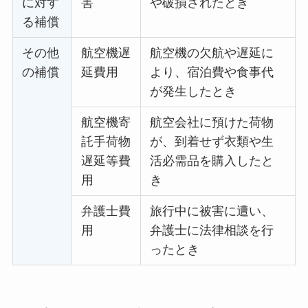
に対す
害
や破損されたとき
る補償
その他
航空機遅
航空機の欠航や遅延に
の補償
延費用
より、宿泊費や食事代
が発生したとき
航空機寄
航空会社に預けた荷物
託手荷物
が、到着せず衣類や生
遅延等費
活必需品を購入したと
用
き
弁護士費
旅行中に被害に遭い、
用
弁護士に法律相談を行
ったとき