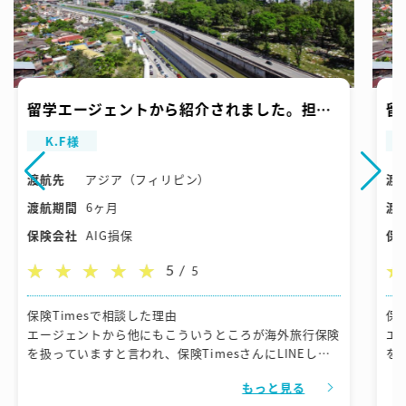
留学エージェントから紹介されました。担当
留
者の熱意、やり取りのスムーズさが良かった
者
K.F様
です。
で
渡航先
アジア（フィリピン）
渡
渡航期間
6ヶ月
渡
保険会社
AIG損保
保
5 /
5
保険Timesで相談した理由
保
エージェントから他にもこういうところが海外旅行保険
エ
を扱っていますと言われ、保険TimesさんにLINEした
を
ところ、担当の方がとても親切でやり取りも細かくやっ
と
もっと見る
てくれたので、ここで決めようと始めに思いました
て