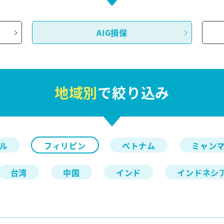
AIG損保
地域別
で絞り込み
ル
フィリピン
ベトナム
ミャン
台湾
中国
インド
インドネシ