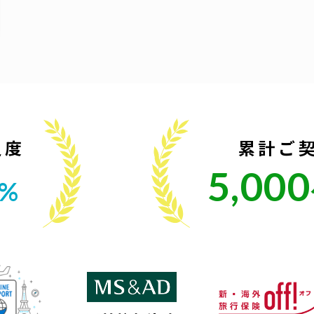
足度
累計ご
5,000
2%