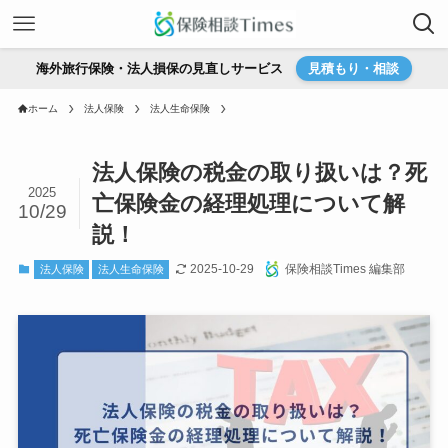
海外旅行保険・法人損保の見直しサービス
見積もり・相談
ホーム
法人保険
法人生命保険
法人保険の税金の取り扱いは？死
2025
亡保険金の経理処理について解
10/29
説！
2025-10-29
保険相談Times 編集部
法人保険
法人生命保険